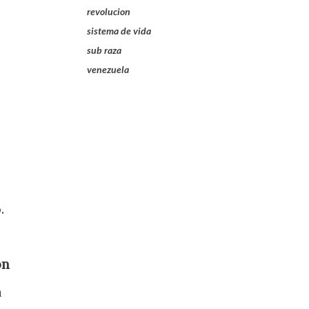
revolucion
sistema de vida
sub raza
venezuela
.
ón
a