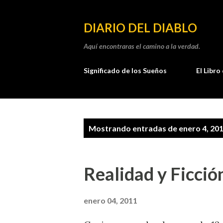
DIARIO DEL DIABLO
Aquí encontraras el camino a la verdad.
Significado de los Sueños
El Libro
E
Mostrando entradas de enero 4, 20
n
t
Realidad y Ficció
r
a
enero 04, 2011
d