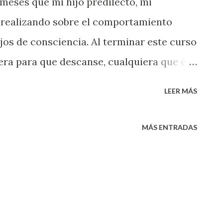
 meses que mi hijo predilecto, mi
á realizando sobre el comportamiento
os de consciencia. Al terminar este curso
ra para que descanse, cualquiera que él
 será feliz con ella. Luego de tres meses de
LEER MÁS
rollo del plan socio-político para la
s seguro si él, que estará al frente, ha
MÁS ENTRADAS
 grupos y en distintos medios, si ha
e ahí se vive y si ha pasado por las mismas
oblemas y calamidades. Solo así se puede
eblo y solo sintiendo con el pueblo, se le
lgo molesto y ha perdido la paciencia, sin