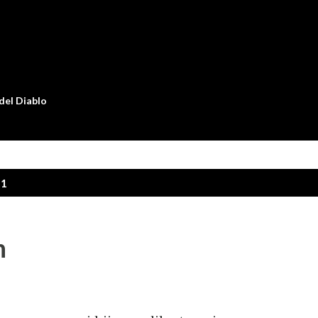
Ir al contenido principal
 del Diablo
11
n