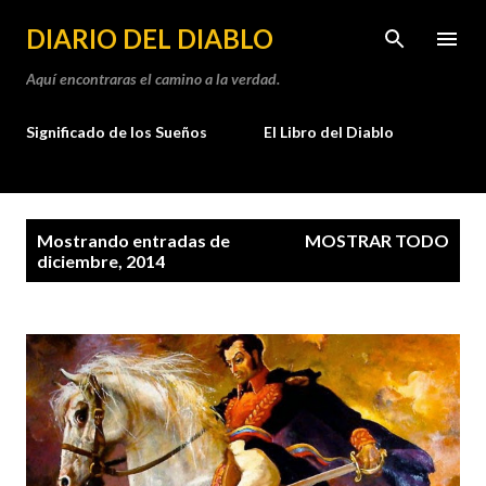
Ir al contenido principal
DIARIO DEL DIABLO
Aquí encontraras el camino a la verdad.
Significado de los Sueños
El Libro del Diablo
E
Mostrando entradas de
MOSTRAR TODO
n
diciembre, 2014
t
r
a
d
a
s