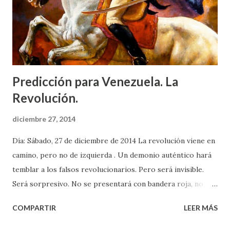
Predicción para Venezuela. La
Revolución.
diciembre 27, 2014
Día: Sábado, 27 de diciembre de 2014 La revolución viene en
camino, pero no de izquierda . Un demonio auténtico hará
temblar a los falsos revolucionarios. Pero será invisible.
Será sorpresivo. No se presentará con bandera roja, no .
Las consecuencias, serán su único rostro. Su palabra será
COMPARTIR
LEER MÁS
su bandera, y su bandera será a todas luces, revolución
globalista . Llegará a los corazones y profundidades de las