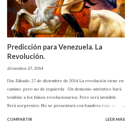
Predicción para Venezuela. La
Revolución.
diciembre 27, 2014
Día: Sábado, 27 de diciembre de 2014 La revolución viene en
camino, pero no de izquierda . Un demonio auténtico hará
temblar a los falsos revolucionarios. Pero será invisible.
Será sorpresivo. No se presentará con bandera roja, no .
Las consecuencias, serán su único rostro. Su palabra será
COMPARTIR
LEER MÁS
su bandera, y su bandera será a todas luces, revolución
globalista . Llegará a los corazones y profundidades de las