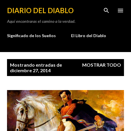
Ir al contenido principal
DIARIO DEL DIABLO
Aquí encontraras el camino a la verdad.
Significado de los Sueños
El Libro del Diablo
E
Mostrando entradas de
MOSTRAR TODO
n
diciembre 27, 2014
t
r
a
d
a
s